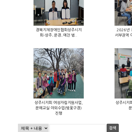
회–상주․문경․예천 범..
문
진행
검색