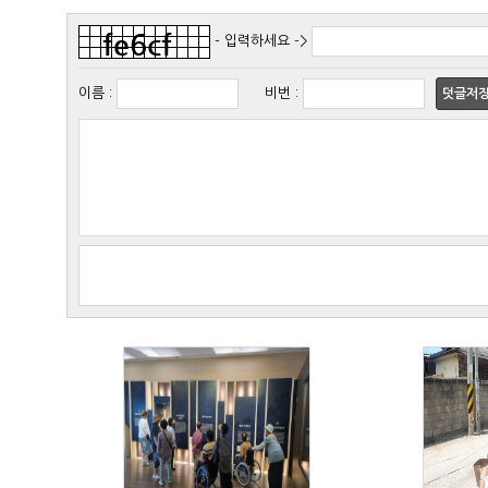
- 입력하세요 ->
이름
:
비번
:
덧글저