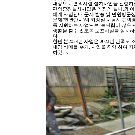
대상으
로 편의시설 설치사업을 진행하
편의증진설치사업은 가정의 실내
.
외 
에게 사
업안내 문자 발송 및 민원방문
문제
(
현관단차
)
와 화장실 사용시 편의
를 지원하는 사업으로
,
불편함이 많은 
생활을 할수 있도록 보조시설
를 설치하
다
.
한편 본
2024
년 사업은
2023
년 만족도 
내림 비데
를 추가
,
사업을 진행 하여 
하였다
.