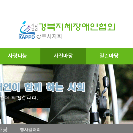
사랑나눔
사진마당
열린마당
마당
행사갤러리