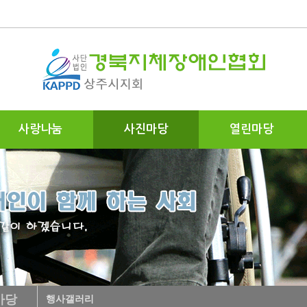
사랑나눔
사진마당
열린마당
마당
행사갤러리