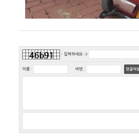
- 입력하세요 ->
이름
:
비번
:
덧글저