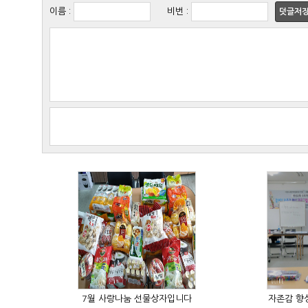
이름
:
비번
:
덧글저
7월 사랑나눔 선물상자입니다