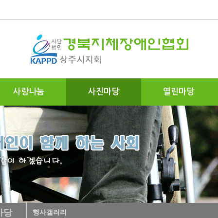
사랑나눔
사진마당
열린마당
마당
행사갤러리