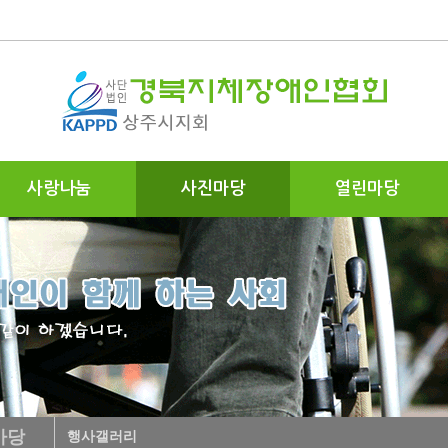
사랑나눔
사진마당
열린마당
마당
행사갤러리