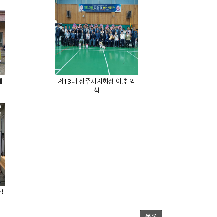
식
실
목록