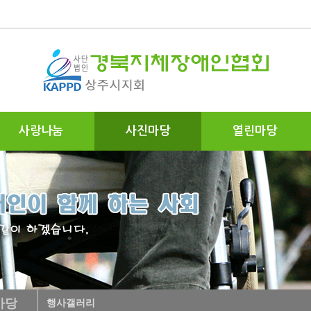
사랑나눔
사진마당
열린마당
마당
행사갤러리