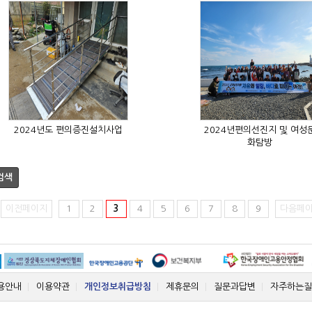
2024년도 편의증진설치사업
화탐방
검색
이전페이지
1
2
3
4
5
6
7
8
9
다음페
용안내
이용약관
개인정보취급방침
제휴문의
질문과답변
자주하는질