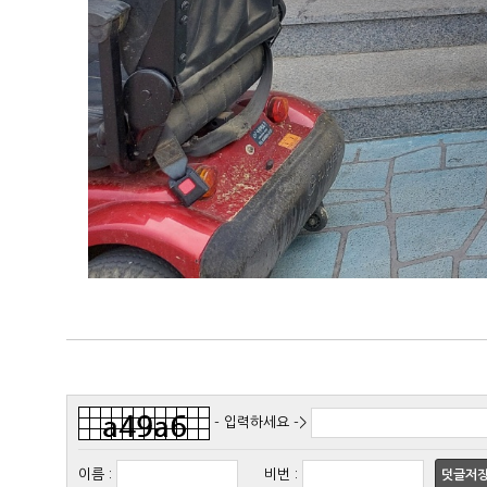
- 입력하세요 ->
이름
:
비번
:
덧글저