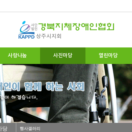
사랑나눔
사진마당
열린마당
마당
행사갤러리