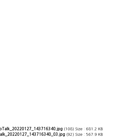
oTalk_20220127_143716340.jpg
(108) Size : 681.2 KB
alk_20220127_143716340_03.jpg
(92) Size : 567.9 KB