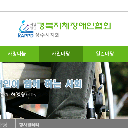
사랑나눔
사진마당
열린마당
마당
행사갤러리