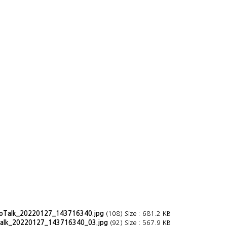
oTalk_20220127_143716340.jpg
(108) Size : 681.2 KB
alk_20220127_143716340_03.jpg
(92) Size : 567.9 KB