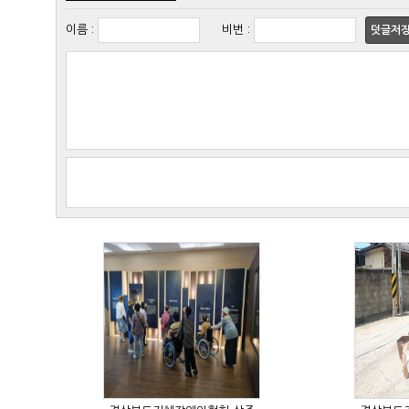
이름
:
비번
:
덧글저