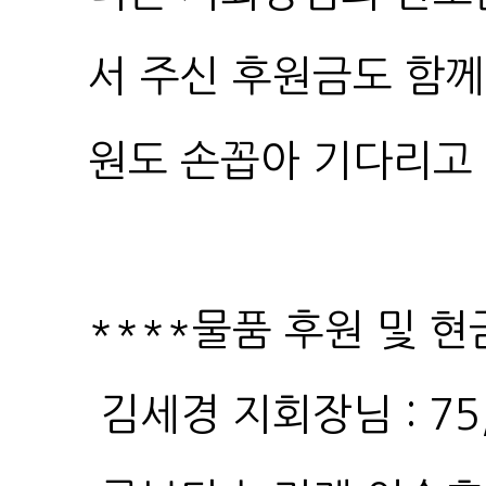
원도 손꼽아 기다리고
****물품 후원 및 현
김세경 지회장님 : 75,