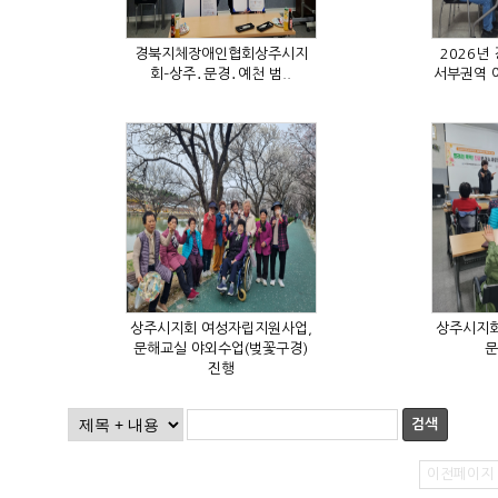
회–상주․문경․예천 범..
문
진행
검색
이전페이지