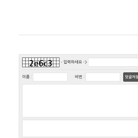
- 입력하세요 ->
이름
:
비번
:
덧글저