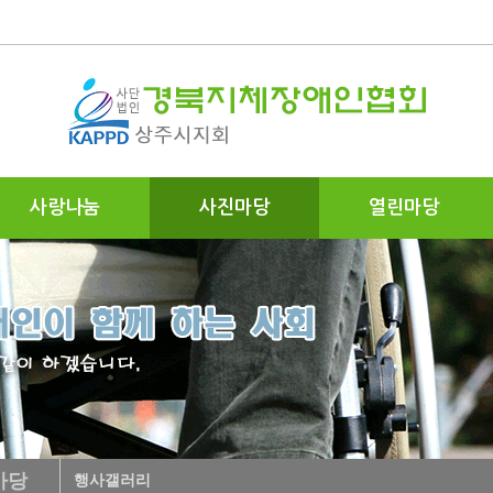
사랑나눔
사진마당
열린마당
마당
행사갤러리