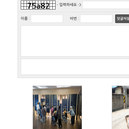
- 입력하세요 ->
이름
:
비번
:
덧글저