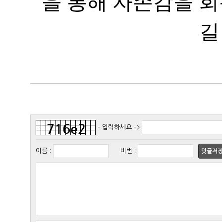
길
- 입력하세요 ->
이름
:
비번
:
덧글저