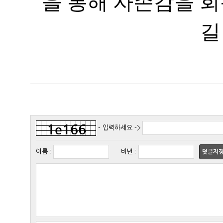
길
- 입력하세요 ->
이름
:
비번
:
덧글저