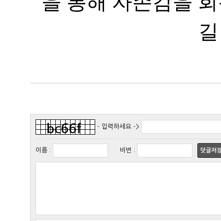
길
- 입력하세요 ->
이름
:
비번
:
덧글저