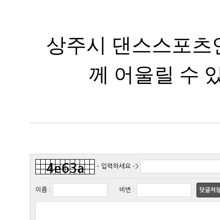
께 어울릴 수 
- 입력하세요 ->
이름
:
비번
:
덧글저