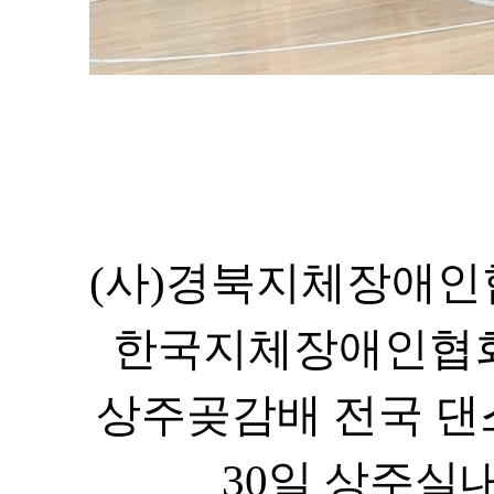
(
사
)
경북지체장애인
한국지체장애인협회
상주곶감배 전국 댄
30
일 상주실