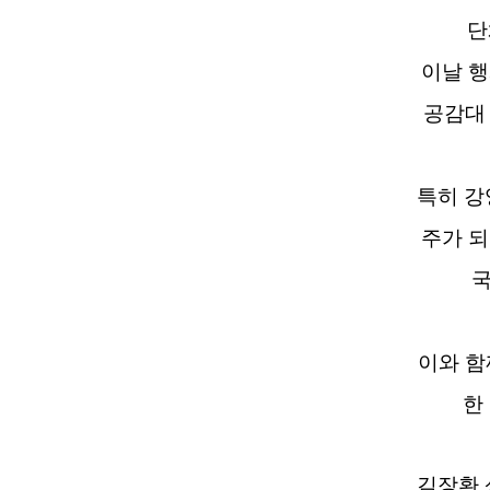
단
이날 
공감대
특히 
주가 
국
이와 함
한
김장환