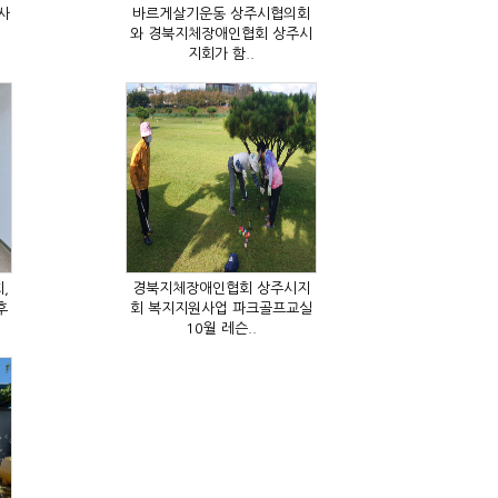
지회가 함..
10월 레슨..