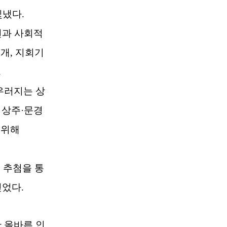
빛냈다
.
선과 사회적
소개
,
지회기
.
우러지는 상
 상주
·
문경
 위해
 추첨을 통
얻었다
.
 올바른 인