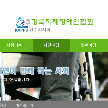
사랑나눔
사진마당
열린마당
마당
행사갤러리