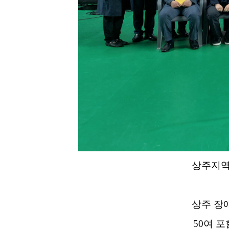
상주지역
상주 장
50
여 포