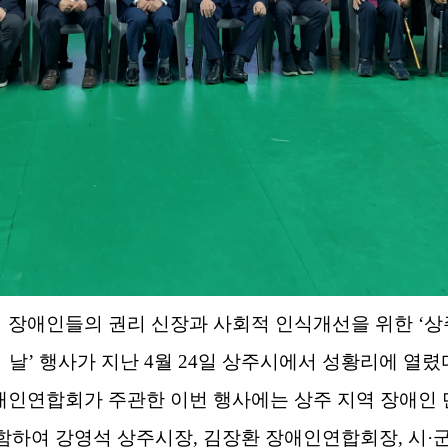
 장애인들의 권리 신장과 사회적 인식개선을 위한
‘
상
날
’
행사가 지난
4
월
24
일 상주시에서 성황리에 열렸
애인연합회가 주관한 이번 행사에는 상주 지역 장애인 
함하여 강영석 상주시장
,
김장환 장애인연합회장
,
시
·