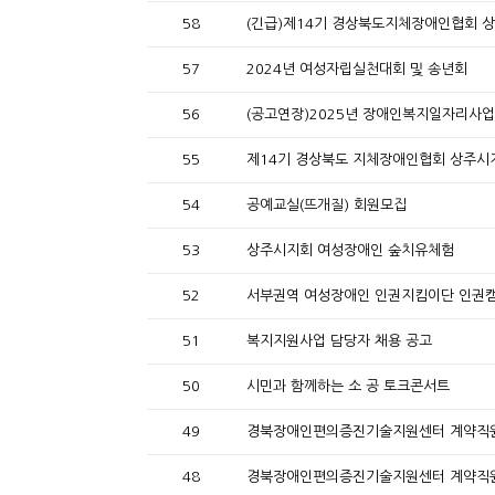
58
(긴급)제14기 경상북도지체장애인협회 
57
2024년 여성자립실천대회 및 송년회
56
(공고연장)2025년 장애인복지일자리사업
55
제14기 경상북도 지체장애인협회 상주시
54
공예교실(뜨개질) 회원모집
53
상주시지회 여성장애인 숲치유체험
52
서부권역 여성장애인 인권지킴이단 인권
51
복지지원사업 담당자 채용 공고
50
시민과 함께하는 소 공 토크콘서트
49
경북장애인편의증진기술지원센터 계약직원(
48
경북장애인편의증진기술지원센터 계약직원(