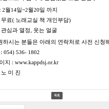
일~2월20일 까지
:
무료( 노래교실 책 개인부담)
:
관심과 열정
,
웃는 얼굴
분들은 아래의 연락처로 사전 신청
: 054) 536- 1802
이지
:
www.kappdsj.or.kr
:
노 미 진
목록