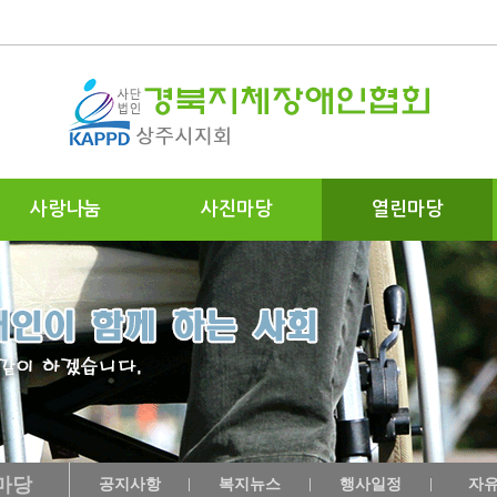
사랑나눔
사진마당
열린마당
마당
공지사항
복지뉴스
행사일정
자