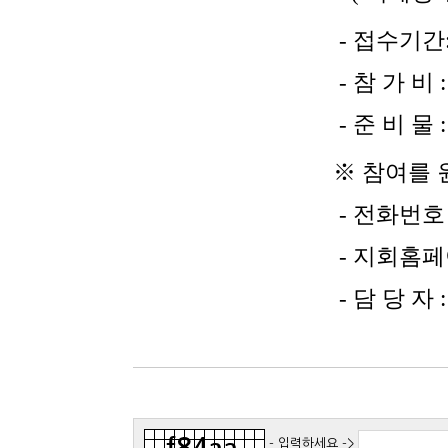
- 접수기간: 2월14
-
참 가 비
-
준 비 물
※ 참여를 원하시는 
-
전화번호
-
지회홈페
-
담 당 자
- 입력하세요 ->