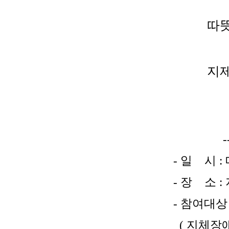
따
지제
-
-
일
시
:
-
장
소
:
-
참여대상
(
지체장애