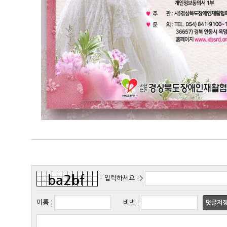
- 입력하세요 ->
이름
:
비번
:
덧글저