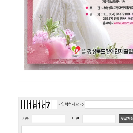
- 입력하세요 ->
이름
:
비번
:
덧글저