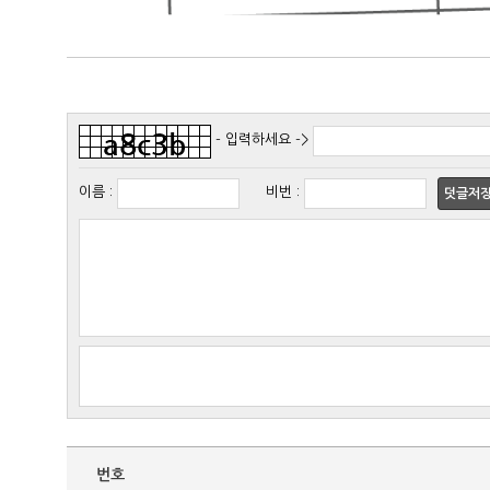
- 입력하세요 ->
이름
:
비번
:
덧글저
번호