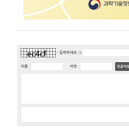
- 입력하세요 ->
이름
:
비번
:
덧글저