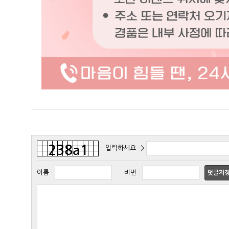
- 입력하세요 ->
이름
:
비번
:
덧글저