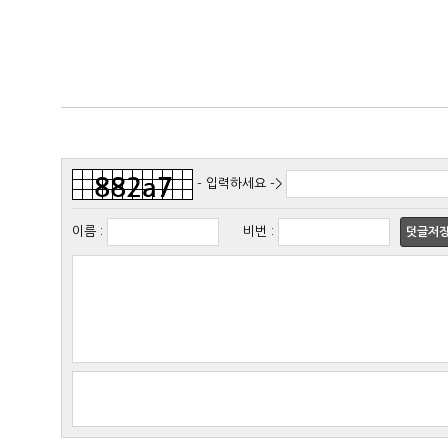
- 입력하세요 ->
이름
:
비번
:
덧글저